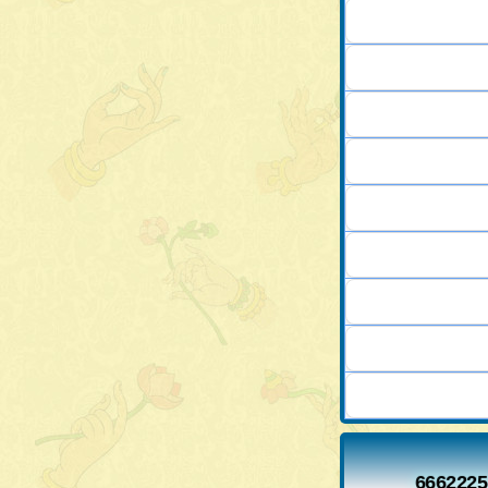
666222