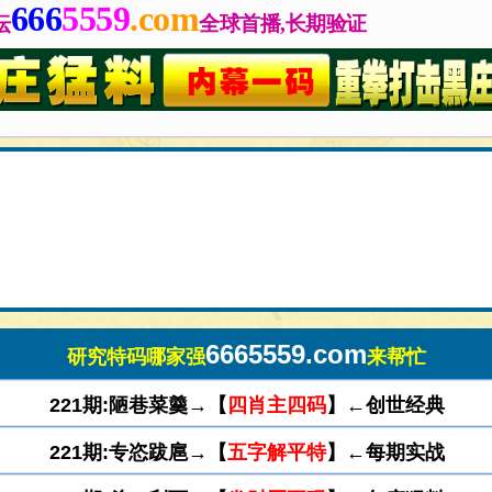
666
5559
.com
坛
全球首播,
长期验证
6665559.com
研究特码哪家强
来帮忙
221期:陋巷菜羹→【
四肖主四码
】←创世经典
221期:专恣跋扈→【
五字解平特
】←每期实战