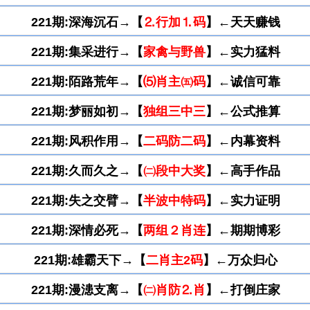
221期:深海沉石→【
⒉行加⒈码
】←天天赚钱
221期:集采进行→【
家禽与野兽
】←实力猛料
221期:陌路荒年→【
⑸肖主㈤码
】←诚信可靠
221期:梦丽如初→【
独组三中三
】←公式推算
221期:风积作用→【
二码防二码
】←内幕资料
221期:久而久之→【
㈡段中大奖
】←高手作品
221期:失之交臂→【
半波中特码
】←实力证明
221期:深情必死→【
两组２肖连
】←期期博彩
221期:雄霸天下→【
二肖主2码
】←万众归心
221期:漫漶支离→【
㈡肖防⒉肖
】←打倒庄家