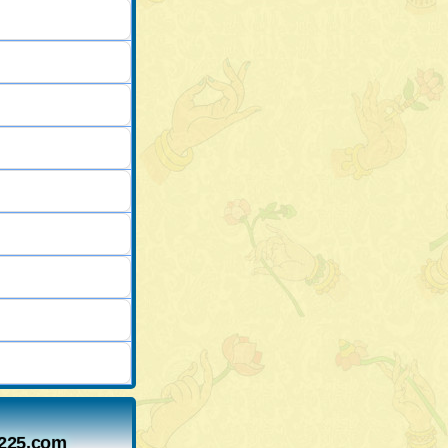
225.com