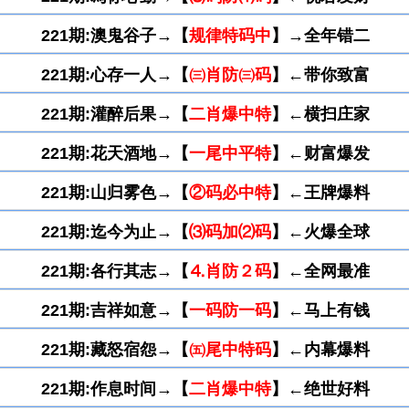
221期:澳鬼谷子→【
规律特码中
】→全年错二
221期:心存一人→【
㈢肖防㈢码
】←带你致富
221期:灌醉后果→【
二肖爆中特
】←横扫庄家
221期:花天酒地→【
一尾中平特
】←财富爆发
221期:山归雾色→【
②码必中特
】←王牌爆料
221期:迄今为止→【
⑶码加⑵码
】←火爆全球
221期:各行其志→【
⒋肖防２码
】←全网最准
221期:吉祥如意→【
一码防一码
】←马上有钱
221期:藏怒宿怨→【
㈤尾中特码
】←内幕爆料
221期:作息时间→【
二肖爆中特
】←绝世好料