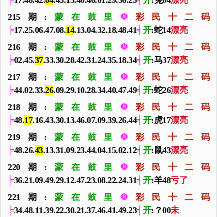
╞
17.48.42.
04
.45.15.40.46.01.29.36.25
╡
开
:兔04
漂亮
215期:
蒙在鼓里
☫
彩民十二码
╞
17.25.06.47.08.
14
.13.04.32.18.48.41
╡
开
:蛇14
漂亮
216期:
蒙在鼓里
☫
彩民十二码
╞
02.45.
37
.33.30.28.42.31.24.35.18.34
╡
开
:马37
漂亮
217期:
蒙在鼓里
☫
彩民十二码
╞
44.02.33.
26
.09.29.10.28.34.40.47.49
╡
开
:蛇26
漂亮
218期:
蒙在鼓里
☫
彩民十二码
╞
48.
17
.16.43.30.13.46.07.09.39.26.44
╡
开
:虎17
漂亮
219期:
蒙在鼓里
☫
彩民十二码
╞
48.26.
43
.13.31.09.23.44.04.15.02.12
╡
开
:鼠43
漂亮
220期:
蒙在鼓里
☫
彩民十二码
╞
36.21.09.49.29.12.47.23.08.22.24.31
╡
开
:羊48
亏了
221期:
蒙在鼓里
☫
彩民十二码
╞
34.48.11.39.22.30.21.37.46.41.49.23
╡
开
:？00
未