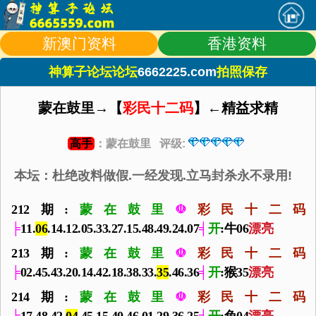
新澳门资料
香港资料
神算子论坛论坛
6662225.com
拍照保存
蒙在鼓里→【
彩民十二码
】←精益求精
高手
：蒙在鼓里 评级:
本坛：杜绝改料做假.一经发现.立马封杀永不录用!
212期:
蒙在鼓里
☫
彩民十二码
╞
11.
06
.14.12.05.33.27.15.48.49.24.07
╡
开
:牛06
漂亮
213期:
蒙在鼓里
☫
彩民十二码
╞
02.45.43.20.14.42.18.38.33.
35
.46.36
╡
开
:猴35
漂亮
214期:
蒙在鼓里
☫
彩民十二码