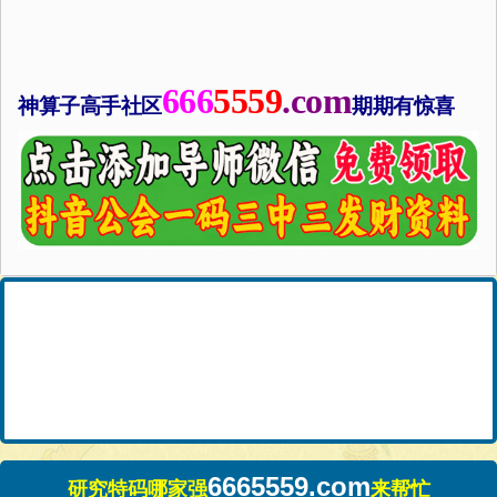
666
5559
.com
神算子高手社区
期期有惊喜
6665559.com
研究特码哪家强
来帮忙