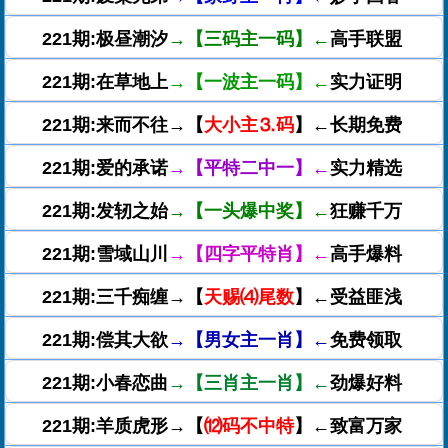
221期:极昼潮汐
→【三码主一码】←
高手联盟
221期:在草地上
→【一波主一码】←
实力证明
221期:来而不往→【
大小主⒊码
】←长期免费
221期:爱的承诺
→【平特二中一】←
实力精选
221期:发轫之始
→【一头爆中奖】←
狂赚千万
221期:雪域山川
→【四字平特肖】←
高手爆料
221期:三千痴缠→【
天赐⑷尾数
】←受益匪浅
221期:偿其大欲
→【男女主一肖】←
免费领取
221期:小春恋曲
→【三肖主一肖】←
劲爆好料
221期:羊质虎形→【
⑿码不中特
】←致富万家