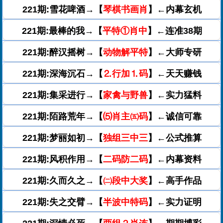
221期:雪花啤酒→【
琴棋书画肖
】←内幕玄机
221期:最棒的我→【
平特①肖中
】←连准38期
221期:醉汉摇树→【
动物解平特
】←大师专研
221期:深海沉石→【
⒉行加⒈码
】←天天赚钱
221期:集采进行→【
家禽与野兽
】←实力猛料
221期:陌路荒年→【
⑸肖主㈤码
】←诚信可靠
221期:梦丽如初→【
独组三中三
】←公式推算
221期:风积作用→【
二码防二码
】←内幕资料
221期:久而久之→【
㈡段中大奖
】←高手作品
221期:失之交臂→【
半波中特码
】←实力证明