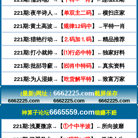
221期:夜半诗人→【
单双主二码
】←横扫庄家
221期:黄土高波→【
规律12码中
】→平特一肖
221期:猎艳行动→【
⒉码加⒈码
】←精品推荐
221期:打小就帅→【
⑴行必中特
】←独家好料
221期:批郤导窾→【
⑹肖中特码
】←真实资料
221期:为人湿婊→【
吃货解平特
】←致富万家
6662225.com
(最新)网址：
截屏保存
6662225.com
6662225.com
6662225.com
6665559.com
神算子论坛
稳赚不赔
221期:浅夏微凉→【
①个中半波
】←所向披靡