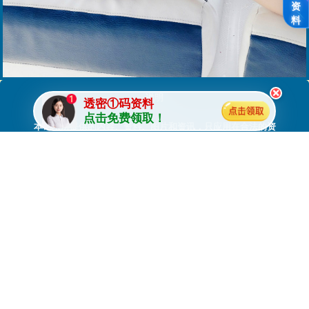
资
料
×
说明
透密①码资料
点击免费领取！
本论坛所提供的内容、资料、图片和资讯，只应用在合法的资
料探讨，暂不适用于其它，外围博彩和使用。特此声明！
论坛免责声明：以上所有广告内容均为赞助商提供，本站不对
其经营行为负责。浏览或使用者须自行承担有关责任，本网站
恕不负责。
6662225.com
【神算子论坛高手论坛】域名：
六