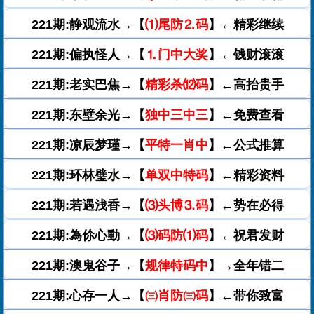
221期:静观流水→【
⑴尾防⒉码
】←精彩继续
221期:偏执怪人→【
⒈门中大奖
】←钱财滚滚
221期:老实巴焦→【
精彩杀⑿码
】←高抬贵手
221期:东壁余光→【
独中三中三
】←免费查看
221期:凉辰梦瑾→【
平特一肖中
】←公式推算
221期:环林璧水→【
单双中特码
】←精彩资料
221期:若遇浅香→【
⑶头博⒊码
】←势在必得
221期:為伱心動→【
⑶码防⑴码
】←祝君发财
221期:澳鬼谷子→【
规律特码中
】→全年错二
221期:心存一人→【
㈢肖防㈢码
】←带你致富