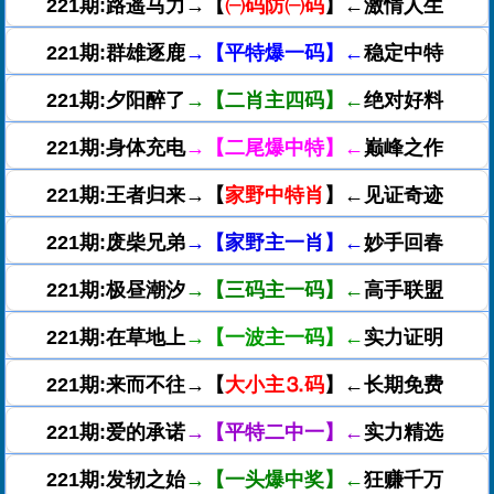
221期:路遥马力→【
㈠码防㈠码
】←激情人生
221期:群雄逐鹿
→【平特爆一码】←
稳定中特
221期:夕阳醉了
→【二肖主四码】←
绝对好料
221期:身体充电
→【二尾爆中特】←
巅峰之作
221期:王者归来→【
家野中特肖
】←见证奇迹
221期:废柴兄弟
→【家野主一肖】←
妙手回春
221期:极昼潮汐
→【三码主一码】←
高手联盟
221期:在草地上
→【一波主一码】←
实力证明
221期:来而不往→【
大小主⒊码
】←长期免费
221期:爱的承诺
→【平特二中一】←
实力精选
221期:发轫之始
→【一头爆中奖】←
狂赚千万